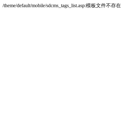
/theme/default/mobile/sdcms_tags_list.asp:模板文件不存在